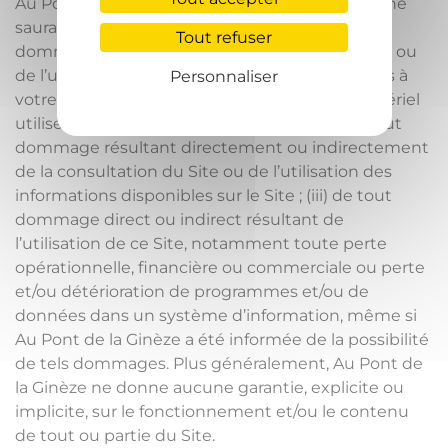
Au Pont de la Ginèze, ses dirigeants et salariés ne
sauraient être tenus responsables (i) de tout
Tout refuser
dommage résultant de la connexion, de l’accès ou
de l’utilisation du Site, y compris les dommages à
Personnaliser
votre environnement technique et à tout matériel
utilisé pour accéder ou utiliser le Site ; (ii) de tout
dommage résultant directement ou indirectement
de la consultation du Site ou de l’utilisation des
informations disponibles sur le Site ; (iii) de tout
dommage direct ou indirect résultant de
l’utilisation de ce Site, notamment toute perte
opérationnelle, financière ou commerciale ou perte
et/ou détérioration de programmes et/ou de
données dans un système d’information, même si
Au Pont de la Ginèze a été informée de la possibilité
de tels dommages. Plus généralement, Au Pont de
la Ginèze ne donne aucune garantie, explicite ou
implicite, sur le fonctionnement et/ou le contenu
de tout ou partie du Site.