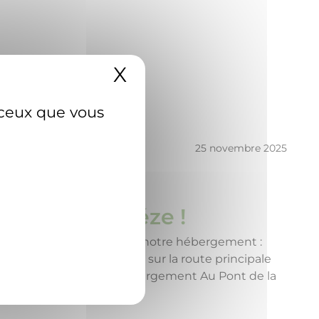
X
Masquer le bande
r ceux que vous
25 novembre 2025
nt de la Ginéze !
core plus confortable dans notre hébergement :
rrière-saison et les travaux sur la route principale
 le parking de notre hébergement Au Pont de la
il de nos clients. »