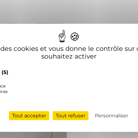
e des cookies et vous donne le contrôle su
souhaitez activer
EXTÉRIEUR
s
(5)
nce
Parking Au Po
ires
« profitez d’un séjour en
nous avons mis à profit l’a
Tout accepter
Tout refuser
Personnaliser
pour rénover entiérement
Ginéze, et améliorer l’accue