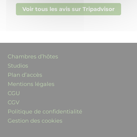
apprécié votre séjour, le confort du gîte ainsi que
Voir tous les avis sur Tripadvisor
l'accueil qui vous a été réservé. Odile sera
particulièrement touchée par vos compliments et
votre recommandation.Ce fut un réel plaisir de
vous recevoir au Pont de la Ginéze, et nous
espérons avoir le plaisir de vous accueillir à
nouveau lors d'un prochain séjour en Lozère.Bien
cordialement,Odile et Serge Au Pont de la Ginéze
Chambres d’hôtes
Studios
Plan d’accès
Mentions légales
CGU
CGV
Politique de confidentialité
Gestion des cookies