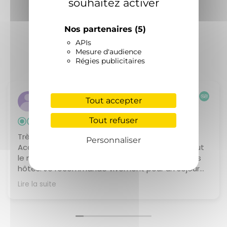
souhaitez activer
EXCELLENT
Nos partenaires
(5)
Basée sur
20 avis
APIs
Mesure d'audience
Régies publicitaires
Excursion22871589748
Tout accepter
09/06/2026
Tout refuser
Très bel endroit
Personnaliser
Accueil excellent, gîte très confortable avec tout
le nécessaire. Odile est aux petits soins pour ses
hôtes. Je recommande vivement pour un séjour
en Lozère.
Lire la suite
Réponse du propriétaire
Merci beaucoup pour ce très gentil
commentaire.Nous sommes ravis que vous ayez