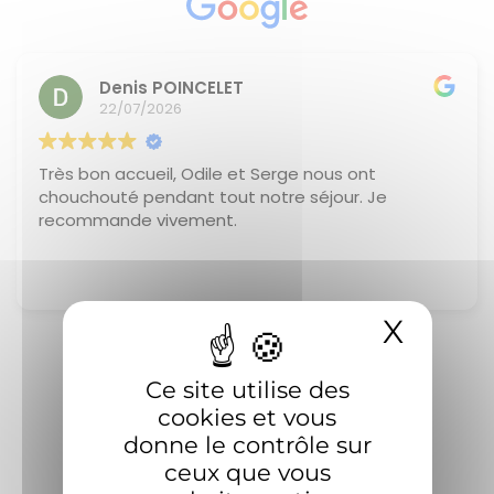
Denis POINCELET
22/07/2026
Très bon accueil, Odile et Serge nous ont
chouchouté pendant tout notre séjour. Je
recommande vivement.
X
Masqu
Ce site utilise des
Voir tous les avis sur Google
cookies et vous
donne le contrôle sur
ceux que vous