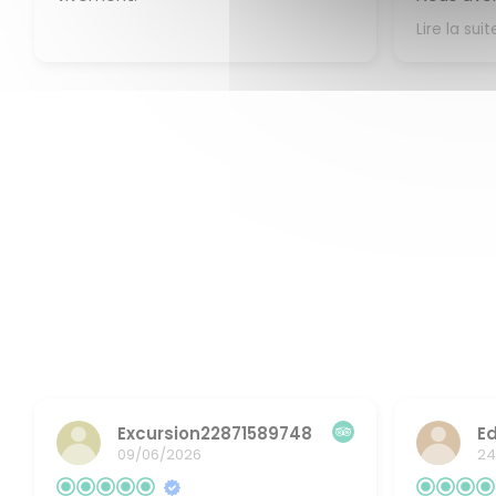
déjeuner 
Lire la suit
Réponse
Un grand 
magnifiq
ravis que
séjour, no
petit-déj
un véritab
notre disp
attention
votre exp
espérons a
accueilli
pour un n
bientôt, O
Excursion22871589748
E
09/06/2026
24