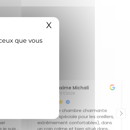
X
Masquer le bande
r ceux que vous
Maxime Michali
05/07/2026
rès bien
Une petite chambre charmante
ble,
(mention spéciale pour les oreillers,
ner
extrêmement confortables), dans
 je suis.
un coin calme et bien situé dans