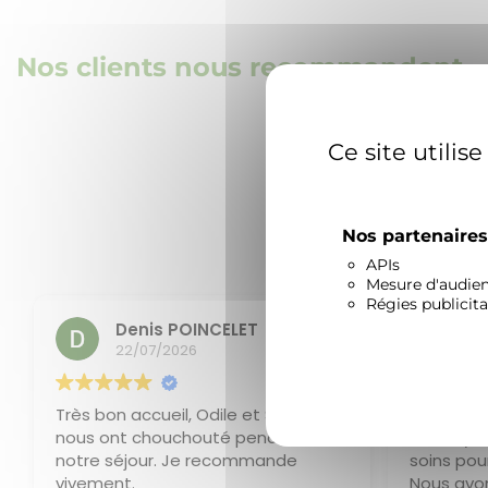
Nos clients nous recommandent
Ce site utilis
Nos partenaire
APIs
Mesure d'audie
Régies publicita
Denis POINCELET
Ch
22/07/2026
16
Très bon accueil, Odile et Serge
Très bon 
nous ont chouchouté pendant tout
Hôte symp
notre séjour. Je recommande
soins pour
vivement.
Nous avon