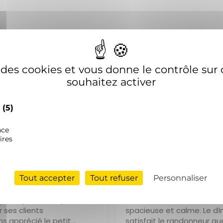
EXCELLENT
e des cookies et vous donne le contrôle su
souhaitez activer
Basée sur
159 avis
s
(5)
nce
ires
ristine Barberet
Denis LALLEMAND
/07/2026
06/07/2026
Tout accepter
Tout refuser
Personnaliser
accueil,
Odile et Serge reçoivent t
athique et aux petits
dans une maison conforta
 ses clients
spacieuse et calme. Le dî
s apprécié le petit
satisfait le randonneur que