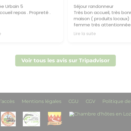
e Urbain 5
Séjour randonneur
accueil repas . Propreté .
Très bon accueil, très bon
maison ( produits locaux) 
femme très attentionnée
besoin de ses clients. Je
 du propriétaire
e
Lire la suite
Edmond,Merci beaucoup
recommande
 très gentil retour. Nous
avis que vous ayez
Réponse du propriétaire
’accueil, le repas, la
Merci beaucoup pour votr
Voir tous les avis sur Tripadvisor
ainsi que le cadre. Votre
recommandation ! Nous
on est notre plus belle
heureux que l’accueil et n
se et encourage toute
cuisine familiale vous aient
ipe au quotidien.Au plaisir
plaisir de vous revoir bient
ccueillir à nouveau pour
in séjour en Lozére.Bien
ent,Odile
d’accès
Mentions légales
CGU
CGV
Politique de