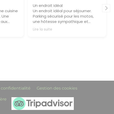
Un endroit idéal
ne cuisine
Un endroit idéal pour séjourner.
. Une
Parking sécurisé pour les motos,
 aux
une hôtesse sympathique et
attentive. Nous espérons revenir et
Lire la suite
y rester plus longtemps la
prochaine fois.
e
Réponse du propriétaire
 sommes
Un grand merci pour votre adorable
otre
message ! Nous sommes ravis que
 plu. Au
vous ayez passé un agréable séjour
ôt.
parmi nous. Votre satisfaction est
notre plus belle récompense !Au
plaisir de vous revoir trés bientôt.
 confidentialité
Gestion des cookies